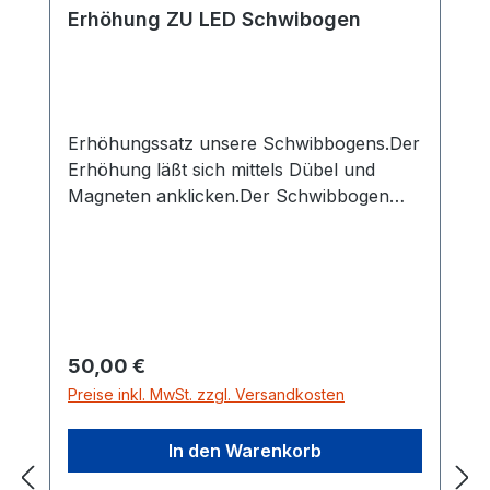
Erhöhung ZU LED Schwibogen
Erhöhungssatz unsere Schwibbogens.Der
Erhöhung läßt sich mittels Dübel und
Magneten anklicken.Der Schwibbogen
wird um ca. 10 cm erhöht.ca. 10x10x10cm
Regulärer Preis:
50,00 €
Preise inkl. MwSt. zzgl. Versandkosten
In den Warenkorb