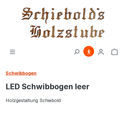
alt springen
Ware
Schwibbogen
LED Schwibbogen leer
Holzgestaltung Schiebold
Bildergalerie überspringen