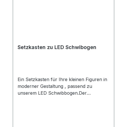
Setzkasten zu LED Schwibogen
Ein Setzkasten für Ihre kleinen Figuren in
moderner Gestaltung , passend zu
unserem LED Schwibbogen.Der
Setzkasten wird aus hochwertigen
Acrylgas und einheimischen Buchenholz
gefertigt.Sie lassen sich mittels Magneten
einfach in die Bögen einklicken.Maße ca.
51 cm lang 25 hoch und 9 cm Breite des