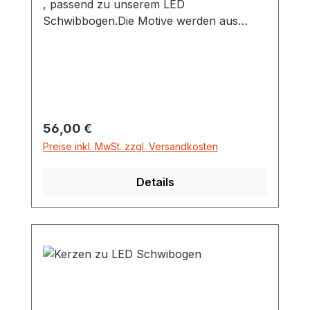
, passend zu unserem LED
Schwibbogen.Die Motive werden aus
hochwertigen Acrylgas und einheimischen
Buchenholz gefertigt.Sie lassen sich
mittels Magneten einfach in die Bögen
einklicken.Selbstverständlich können Sie
die Motive auch ohne LED Bogen
verwerden. Maße ca. 51 cm lang 25 hoch
Regulärer Preis:
56,00 €
und 9 cm Breite des Sockels
Preise inkl. MwSt. zzgl. Versandkosten
Details