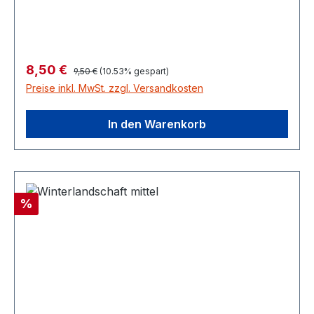
cm
Regulärer Preis:
Verkaufspreis:
8,50 €
9,50 €
(10.53% gespart)
Preise inkl. MwSt. zzgl. Versandkosten
In den Warenkorb
Rabatt
%