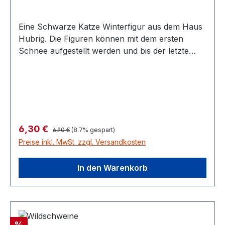
Eine Schwarze Katze Winterfigur aus dem Haus
Hubrig. Die Figuren können mit dem ersten
Schnee aufgestellt werden und bis der letzte
Schnee geschmolzen ist stehen bleiben. Größe
2,5 cm
Regulärer Preis:
Verkaufspreis:
6,30 €
6,90 €
(8.7% gespart)
Preise inkl. MwSt. zzgl. Versandkosten
In den Warenkorb
Rabatt
%