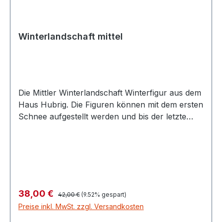
Winterlandschaft mittel
Die Mittler Winterlandschaft Winterfigur aus dem
Haus Hubrig. Die Figuren können mit dem ersten
Schnee aufgestellt werden und bis der letzte
Schnee geschmolzen ist stehen bleiben. Größe
39 x 23 cm
Regulärer Preis:
Verkaufspreis:
38,00 €
42,00 €
(9.52% gespart)
Preise inkl. MwSt. zzgl. Versandkosten