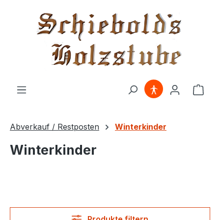
alt springen
Ware
Abverkauf / Restposten
Winterkinder
Winterkinder
Produkte filtern