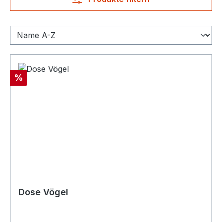
Rabatt
%
Dose Vögel