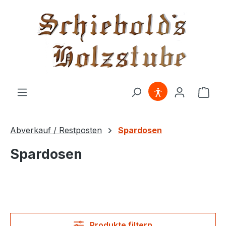
alt springen
Ware
Abverkauf / Restposten
Spardosen
Spardosen
Produkte filtern