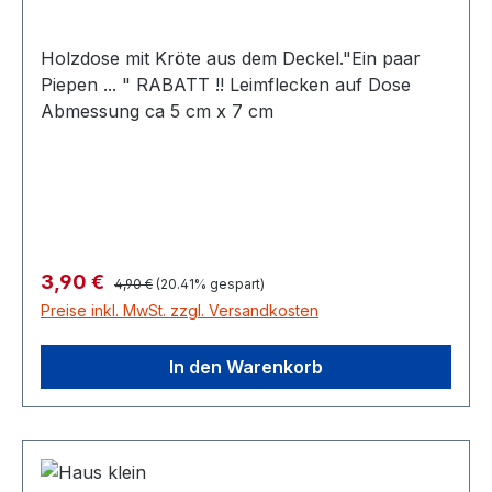
Holzdose mit Kröte aus dem Deckel."Ein paar
Piepen ... " RABATT !! Leimflecken auf Dose
Abmessung ca 5 cm x 7 cm
Regulärer Preis:
Verkaufspreis:
3,90 €
4,90 €
(20.41% gespart)
Preise inkl. MwSt. zzgl. Versandkosten
In den Warenkorb