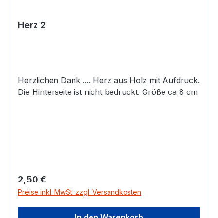
Herz 2
Herzlichen Dank .... Herz aus Holz mit Aufdruck.
Die Hinterseite ist nicht bedruckt. Größe ca 8 cm
Regulärer Preis:
2,50 €
Preise inkl. MwSt. zzgl. Versandkosten
In den Warenkorb