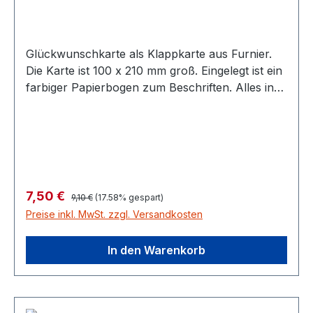
Glückwunschkarte als Klappkarte aus Furnier.
Die Karte ist 100 x 210 mm groß. Eingelegt ist ein
farbiger Papierbogen zum Beschriften. Alles in
einem Klarsichtumschlag.
Regulärer Preis:
Verkaufspreis:
7,50 €
9,10 €
(17.58% gespart)
Preise inkl. MwSt. zzgl. Versandkosten
In den Warenkorb