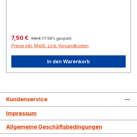
Regulärer Preis:
Verkaufspreis:
7,50 €
9,10 €
(17.58% gespart)
Preise inkl. MwSt. zzgl. Versandkosten
In den Warenkorb
Kundenservice
Impressum
Allgemeine Geschäftsbedingungen