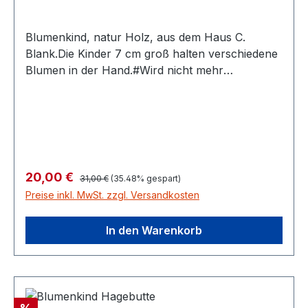
Blumenkind, natur Holz, aus dem Haus C.
Blank.Die Kinder 7 cm groß halten verschiedene
Blumen in der Hand.#Wird nicht mehr
hergestellt. RABATT!!! weil Ausstellungsstück
Regulärer Preis:
Verkaufspreis:
20,00 €
31,00 €
(35.48% gespart)
Preise inkl. MwSt. zzgl. Versandkosten
In den Warenkorb
Rabatt