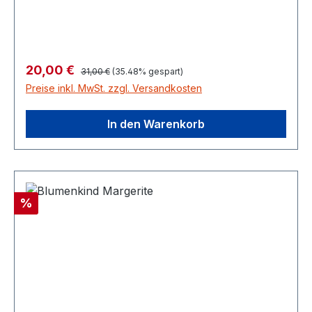
Regulärer Preis:
Verkaufspreis:
20,00 €
31,00 €
(35.48% gespart)
Preise inkl. MwSt. zzgl. Versandkosten
In den Warenkorb
Rabatt
%