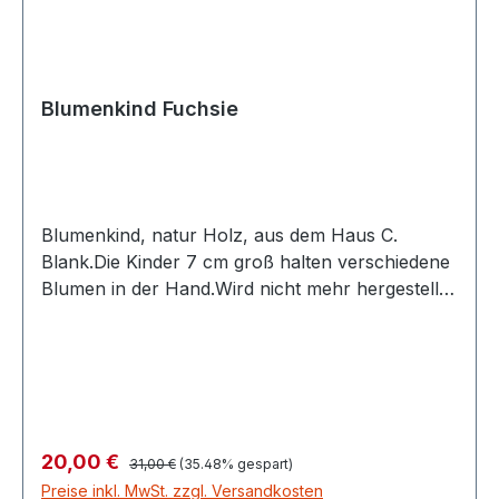
Blumenkind Fuchsie
Blumenkind, natur Holz, aus dem Haus C.
Blank.Die Kinder 7 cm groß halten verschiedene
Blumen in der Hand.Wird nicht mehr hergestellt.
RABATT!!! weil Ausstellungsstück
Regulärer Preis:
Verkaufspreis:
20,00 €
31,00 €
(35.48% gespart)
Preise inkl. MwSt. zzgl. Versandkosten