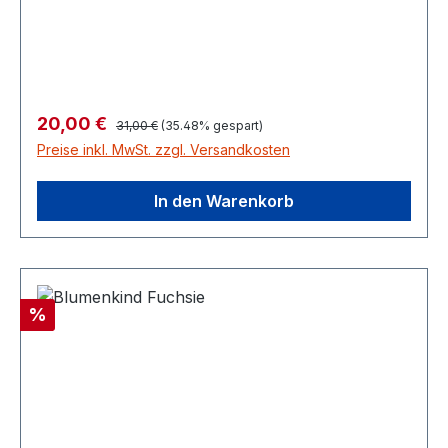
Regulärer Preis:
Verkaufspreis:
20,00 €
31,00 €
(35.48% gespart)
Preise inkl. MwSt. zzgl. Versandkosten
In den Warenkorb
Rabatt
%