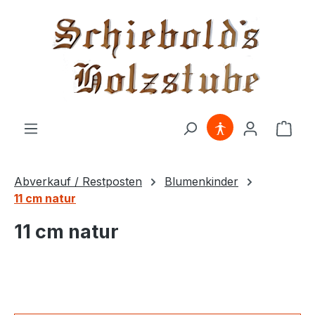
alt springen
Ware
Abverkauf / Restposten
Blumenkinder
11 cm natur
11 cm natur