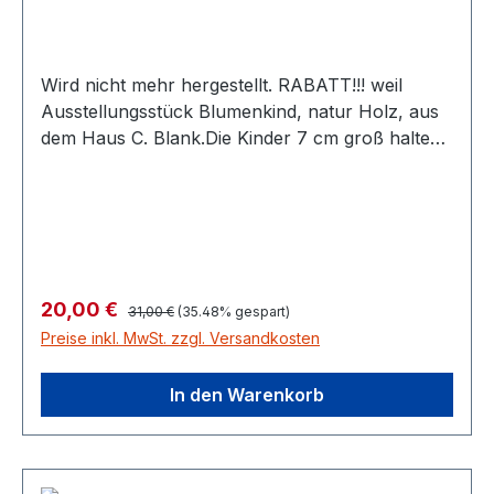
Wird nicht mehr hergestellt. RABATT!!! weil
Ausstellungsstück Blumenkind, natur Holz, aus
dem Haus C. Blank.Die Kinder 7 cm groß halten
verschiedene Blumen in der Hand.
Regulärer Preis:
Verkaufspreis:
20,00 €
31,00 €
(35.48% gespart)
Preise inkl. MwSt. zzgl. Versandkosten
In den Warenkorb