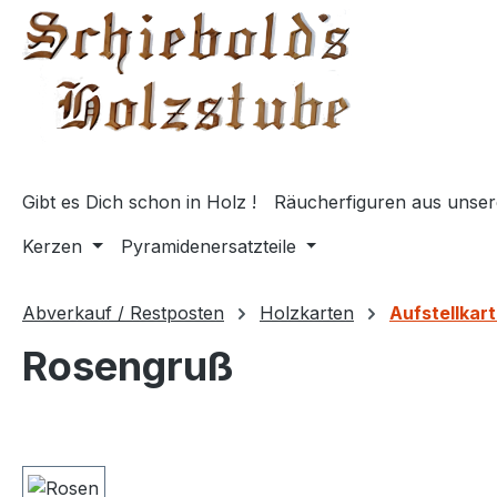
springen
Zur Hauptnavigation springen
Gibt es Dich schon in Holz !
Räucherfiguren aus unser
Kerzen
Pyramidenersatzteile
Abverkauf / Restposten
Holzkarten
Aufstellkar
Rosengruß
Bildergalerie überspringen