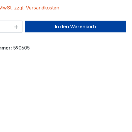
. MwSt. zzgl. Versandkosten
 Anzahl: Gib den gewünschten Wert ein 
In den Warenkorb
mmer:
590605