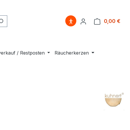
0,00 €
Ware
erkauf / Restposten
Räucherkerzen