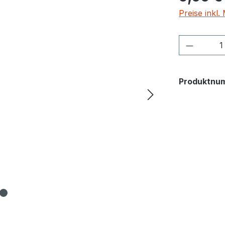
Preise inkl
Produkt
Produktnu