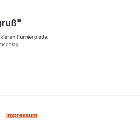
gruß"
leren Furnierplatte.
Umschlag.
Impressum