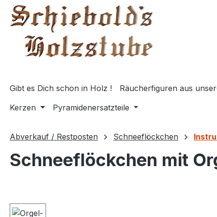
springen
Zur Hauptnavigation springen
Gibt es Dich schon in Holz !
Räucherfiguren aus unser
Kerzen
Pyramidenersatzteile
Abverkauf / Restposten
Schneeflöckchen
Instr
Schneeflöckchen mit Or
Bildergalerie überspringen