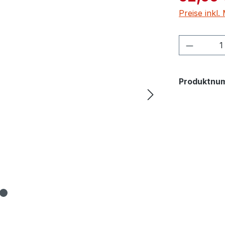
Preise inkl
Produkt
Produktnu