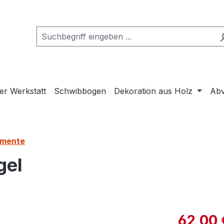
er Werkstatt
Schwibbogen
Dekoration aus Holz
Abv
umente
gel
62,00 