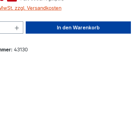
. MwSt. zzgl. Versandkosten
 Anzahl: Gib den gewünschten Wert ein 
In den Warenkorb
mmer:
43130