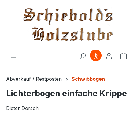
alt springen
Ware
Abverkauf / Restposten
Schwibbogen
Lichterbogen einfache Krippe
Dieter Dorsch
Bildergalerie überspringen