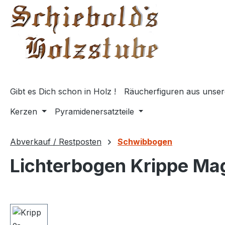
springen
Zur Hauptnavigation springen
Gibt es Dich schon in Holz !
Räucherfiguren aus unser
Kerzen
Pyramidenersatzteile
Abverkauf / Restposten
Schwibbogen
Lichterbogen Krippe Ma
Bildergalerie überspringen