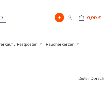
0,00 €
Ware
erkauf / Restposten
Räucherkerzen
Dieter Dorsch