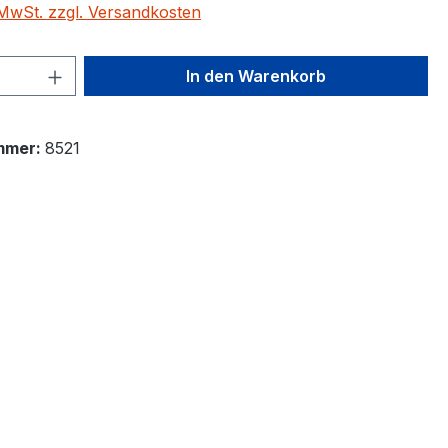
. MwSt. zzgl. Versandkosten
 Anzahl: Gib den gewünschten Wert ein 
In den Warenkorb
mmer:
8521