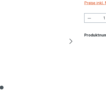
Preise inkl
Produkt
Produktnu