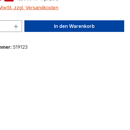
. MwSt. zzgl. Versandkosten
 Anzahl: Gib den gewünschten Wert ein 
In den Warenkorb
mmer:
519123