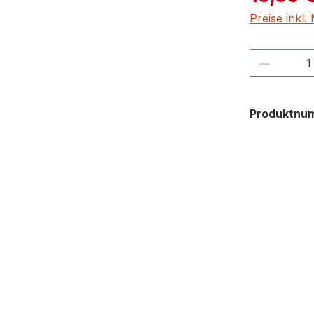
Preise inkl
Produkt
Produktnu