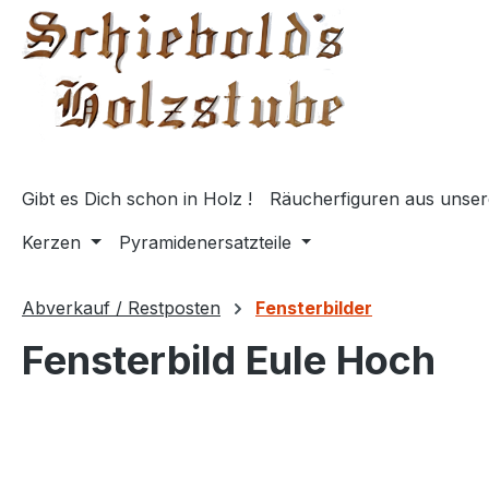
springen
Zur Hauptnavigation springen
Gibt es Dich schon in Holz !
Räucherfiguren aus unser
Kerzen
Pyramidenersatzteile
Abverkauf / Restposten
Fensterbilder
Fensterbild Eule Hoch
Bildergalerie überspringen