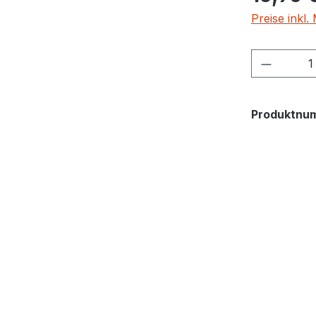
Preise inkl
Produkt
Produktnu