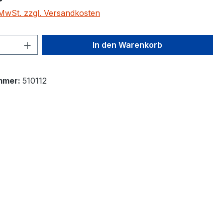
. MwSt. zzgl. Versandkosten
 Anzahl: Gib den gewünschten Wert ein 
In den Warenkorb
mmer:
510112