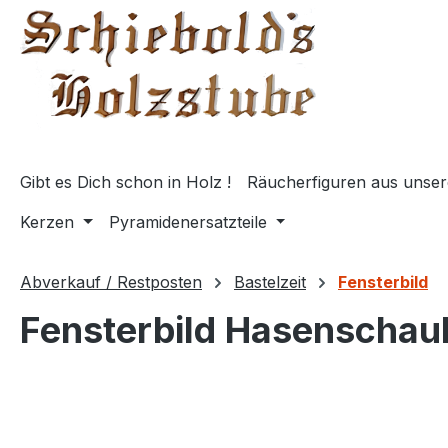
springen
Zur Hauptnavigation springen
Gibt es Dich schon in Holz !
Räucherfiguren aus unser
Kerzen
Pyramidenersatzteile
Abverkauf / Restposten
Bastelzeit
Fensterbild
Fensterbild Hasenschau
Bildergalerie überspringen