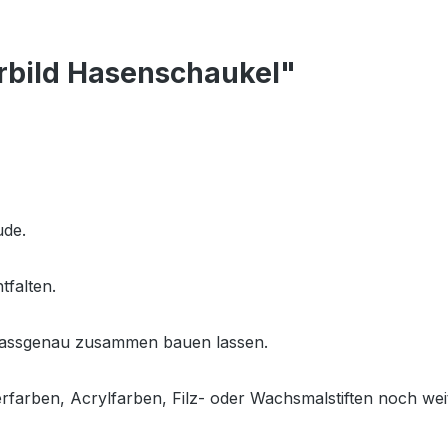
rbild Hasenschaukel"
ude.
tfalten.
und passgenau zusammen bauen lassen.
serfarben, Acrylfarben, Filz- oder Wachsmalstiften noch we