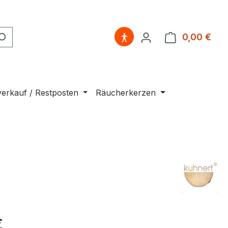
0,00 €
Ware
erkauf / Restposten
Räucherkerzen
€