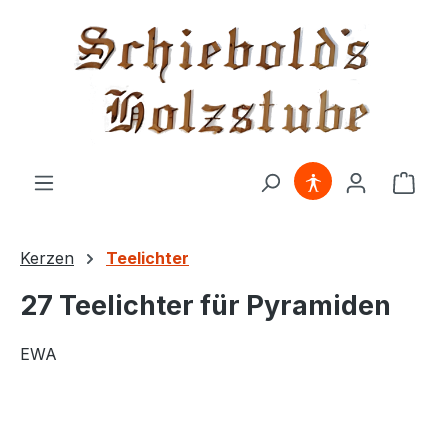
alt springen
Ware
Kerzen
Teelichter
27 Teelichter für Pyramiden
EWA
Bildergalerie überspringen