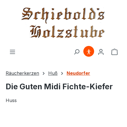
alt springen
Ware
Räucherkerzen
Huß
Neudorfer
Die Guten Midi Fichte-Kiefer
Huss
Bildergalerie überspringen