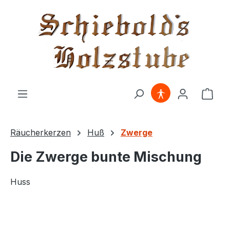
alt springen
Ware
Räucherkerzen
Huß
Zwerge
Die Zwerge bunte Mischung
Huss
Bildergalerie überspringen