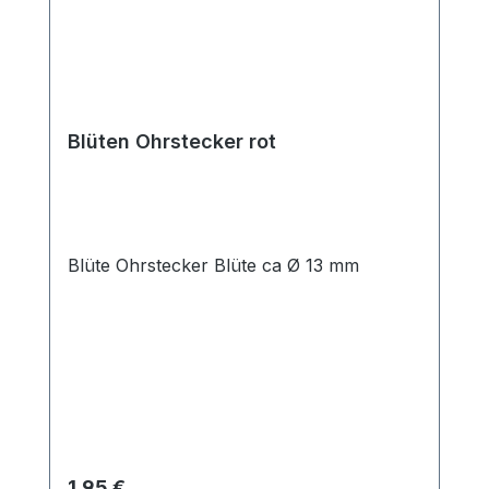
Blüten Ohrstecker rot
Blüte Ohrstecker Blüte ca Ø 13 mm
Regulärer Preis:
1,95 €