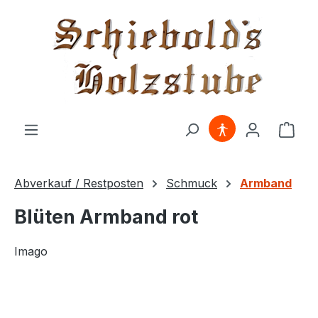
alt springen
Ware
Abverkauf / Restposten
Schmuck
Armband
Blüten Armband rot
Imago
Bildergalerie überspringen