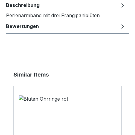
Beschreibung
Perlenarmband mit drei Frangipaniblüten
Bewertungen
Produktgalerie überspringen
Similar Items