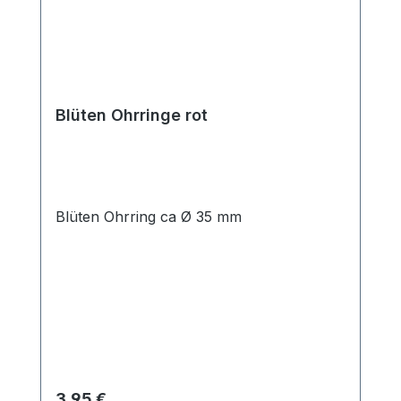
Blüten Ohrringe rot
Blüten Ohrring ca Ø 35 mm
Regulärer Preis:
3,95 €