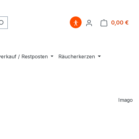
0,00 €
Ware
erkauf / Restposten
Räucherkerzen
Imago