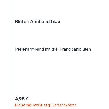
Blüten Armband blau
Perlenarmband mit drei Frangipaniblüten
Regulärer Preis:
4,95 €
Preise inkl. MwSt. zzgl. Versandkosten