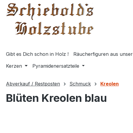
springen
Zur Hauptnavigation springen
Gibt es Dich schon in Holz !
Räucherfiguren aus unser
Kerzen
Pyramidenersatzteile
Abverkauf / Restposten
Schmuck
Kreolen
Blüten Kreolen blau
Bildergalerie überspringen