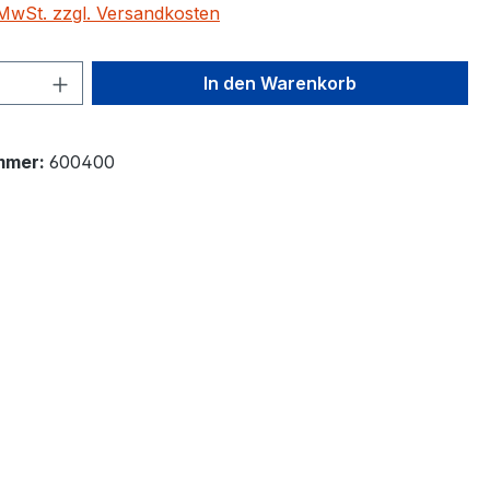
. MwSt. zzgl. Versandkosten
 Anzahl: Gib den gewünschten Wert ein 
In den Warenkorb
mmer:
600400