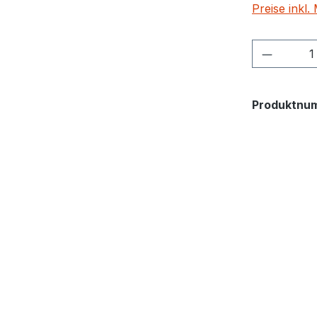
Preise inkl
Produkt
Produktnu