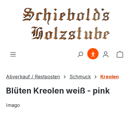
alt springen
Ware
Abverkauf / Restposten
Schmuck
Kreolen
Blüten Kreolen weiß - pink
Imago
Bildergalerie überspringen