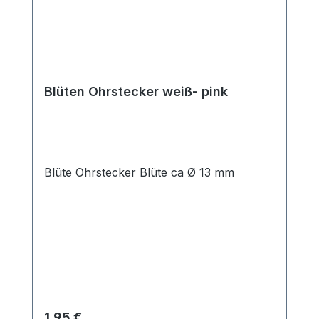
Blüten Ohrstecker weiß- pink
Blüte Ohrstecker Blüte ca Ø 13 mm
Regulärer Preis:
1,95 €