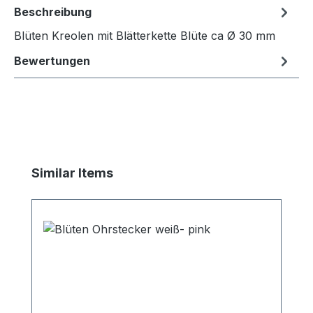
Beschreibung
Blüten Kreolen mit Blätterkette Blüte ca Ø 30 mm
Bewertungen
Produktgalerie überspringen
Similar Items